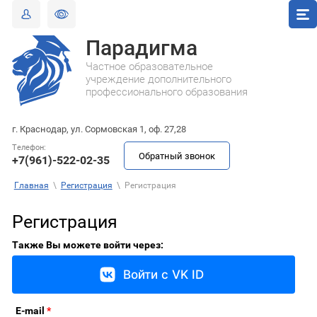
Парадигма
Частное образовательное
учреждение дополнительного
профессионального образования
г. Краснодар, ул. Сормовская 1, оф. 27,28
Телефон:
Обратный звонок
+7(961)-522-02-35
Главная
\
Регистрация
\
Регистрация
Регистрация
Также Вы можете войти через:
Войти с VK ID
E-mail
*